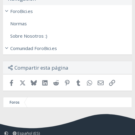
ForoBici.es
Normas
Sobre Nosotros :)
Comunidad ForoBici.es
Compartir esta página
Facebook
X
Bluesky
LinkedIn
Reddit
Pinterest
Tumblr
WhatsApp
Email
Enlace
Foros
Español (ES)