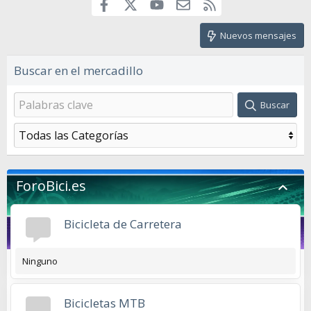
Facebook
youtube
Contáctanos
RSS
X
Nuevos mensajes
Buscar en el mercadillo
Buscar
ForoBici.es
Bicicleta de Carretera
Ninguno
Bicicletas MTB