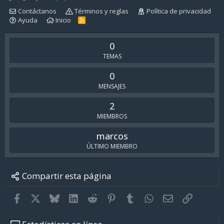
Contáctanos
Términos y reglas
Política de privacidad
Ayuda
Inicio
R
S
S
0
TEMAS
0
MENSAJES
2
MIEMBROS
marcos
ÚLTIMO MIEMBRO
Compartir esta página
Facebook
X
Bluesky
LinkedIn
Reddit
Pinterest
Tumblr
WhatsApp
Email
Enlace