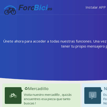
Instalar APP
Únete ahora para acceder a todas nuestras funciones. Una vez r
tener tu propio mensajero 
♻️Mercadillo
N
Visita nuestro mercadillo , quizás
Es
encuentres esa pieza que tanto
Fo
buscas !
No