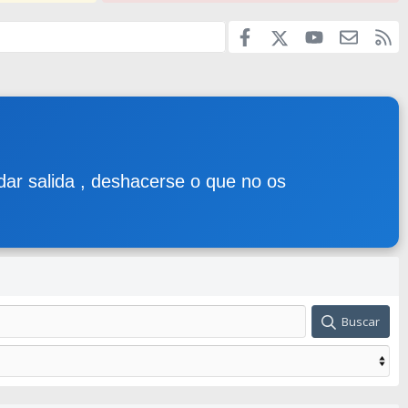
Facebook
youtube
Contáct
RS
X
 dar salida , deshacerse o que no os
Buscar