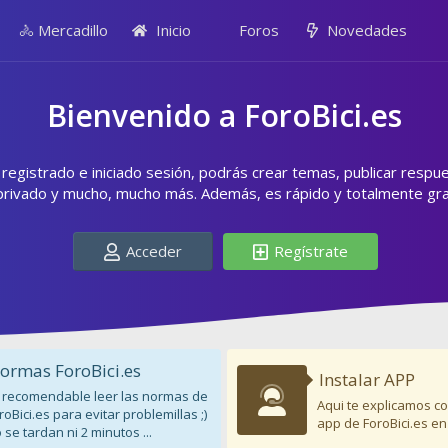
🚴 Mercadillo
Inicio
Foros
Novedades
Bienvenido a ForoBici.es
egistrado e iniciado sesión, podrás crear temas, publicar respu
privado y mucho, mucho más. Además, es rápido y totalmente grat
Acceder
Regístrate
ormas ForoBici.es
Instalar APP
 recomendable leer las normas de
Aqui te explicamos co
roBici.es para evitar problemillas ;)
app de ForoBici.es en
 se tardan ni 2 minutos ...