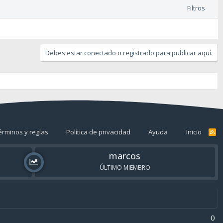
Filtros
Debes estar conectado o registrado para publicar aquí.
érminos y reglas
Política de privacidad
Ayuda
Inicio
R
S
S
marcos
ÚLTIMO MIEMBRO
0