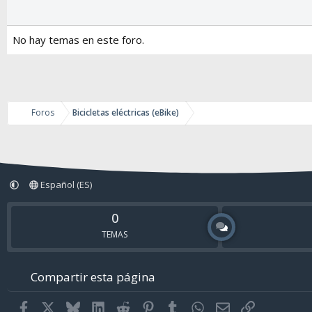
No hay temas en este foro.
Foros
Bicicletas eléctricas (eBike)
Español (ES)
0
TEMAS
Compartir esta página
Facebook
X
Bluesky
LinkedIn
Reddit
Pinterest
Tumblr
WhatsApp
Email
Enlace