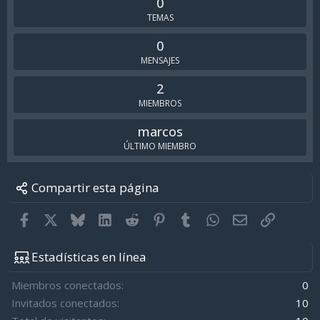
0
TEMAS
0
MENSAJES
2
MIEMBROS
marcos
ÚLTIMO MIEMBRO
Compartir esta página
Facebook
X
Bluesky
LinkedIn
Reddit
Pinterest
Tumblr
WhatsApp
Email
Enlace
Estadísticas en línea
Miembros conectados
0
Invitados conectados
10