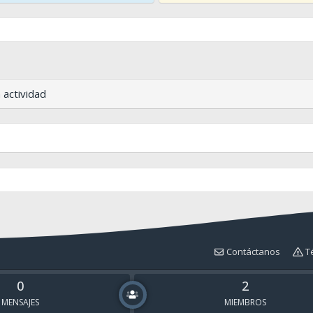
 actividad
Contáctanos
T
0
2
MENSAJES
MIEMBROS