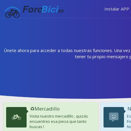
Instalar APP
Únete ahora para acceder a todas nuestras funciones. Una vez r
tener tu propio mensajero 
♻️Mercadillo
N
Visita nuestro mercadillo , quizás
Es
encuentres esa pieza que tanto
Fo
buscas !
No