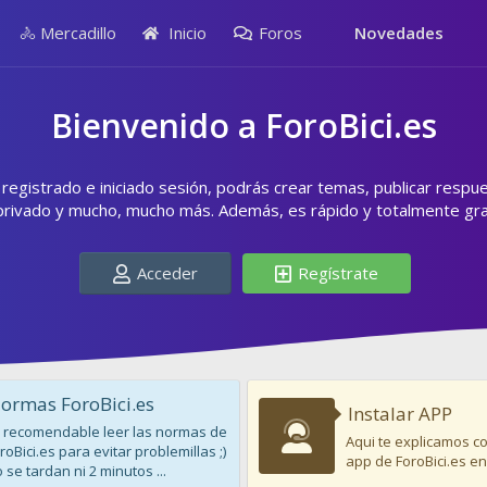
🚴 Mercadillo
Inicio
Foros
Novedades
Bienvenido a ForoBici.es
egistrado e iniciado sesión, podrás crear temas, publicar respu
privado y mucho, mucho más. Además, es rápido y totalmente grat
Acceder
Regístrate
ormas ForoBici.es
Instalar APP
 recomendable leer las normas de
Aqui te explicamos co
roBici.es para evitar problemillas ;)
app de ForoBici.es en
 se tardan ni 2 minutos ...