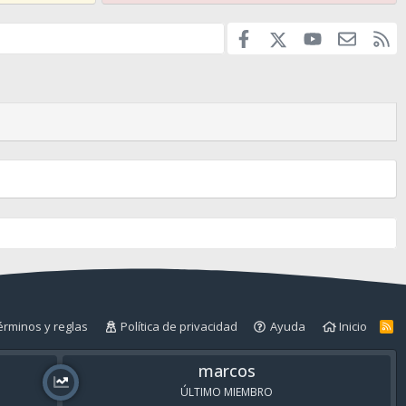
Facebook
youtube
Contáct
RS
X
érminos y reglas
Política de privacidad
Ayuda
Inicio
R
S
S
marcos
ÚLTIMO MIEMBRO