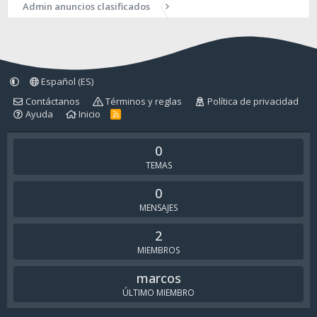
Admin anuncios clasificados
Español (ES)
Contáctanos
Términos y reglas
Política de privacidad
Ayuda
Inicio
R
S
S
0
TEMAS
0
MENSAJES
2
MIEMBROS
marcos
ÚLTIMO MIEMBRO