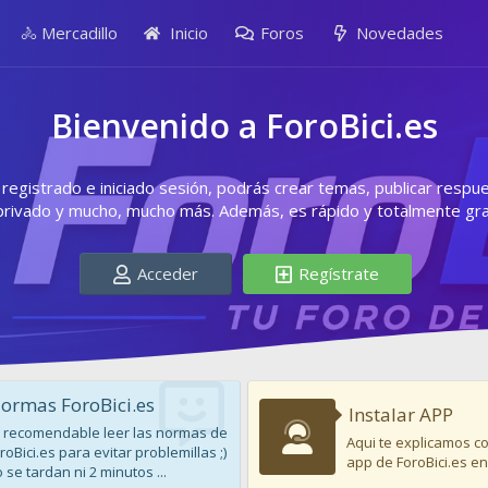
🚴 Mercadillo
Inicio
Foros
Novedades
Bienvenido a ForoBici.es
egistrado e iniciado sesión, podrás crear temas, publicar respu
privado y mucho, mucho más. Además, es rápido y totalmente grat
Acceder
Regístrate
ormas ForoBici.es
Instalar APP
 recomendable leer las normas de
Aqui te explicamos co
roBici.es para evitar problemillas ;)
app de ForoBici.es en
 se tardan ni 2 minutos ...