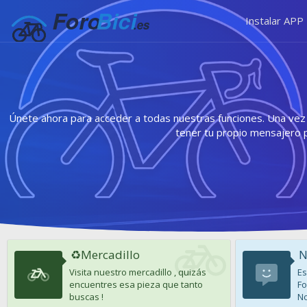
Instalar APP
Únete ahora para acceder a todas nuestras funciones. Una vez r
tener tu propio mensajero 
♻️Mercadillo
N
Visita nuestro mercadillo , quizás
Es
encuentres esa pieza que tanto
Fo
buscas !
No