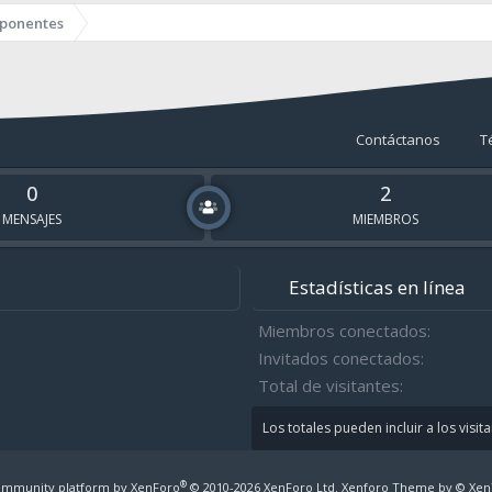
ponentes
Contáctanos
T
0
2
MENSAJES
MIEMBROS
Estadísticas en línea
Miembros conectados
Invitados conectados
Total de visitantes
Los totales pueden incluir a los visit
®
mmunity platform by XenForo
© 2010-2026 XenForo Ltd.
Xenforo Theme by
© Xen