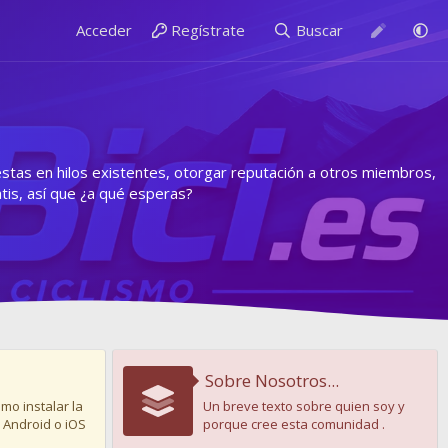
Acceder
Regístrate
Buscar
estas en hilos existentes, otorgar reputación a otros miembros,
is, así que ¿a qué esperas?
Sobre Nosotros...
mo instalar la
Un breve texto sobre quien soy y
 Android o iOS
porque cree esta comunidad .