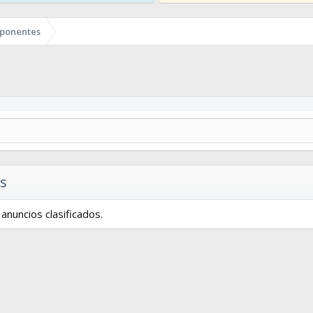
ponentes
s
anuncios clasificados.