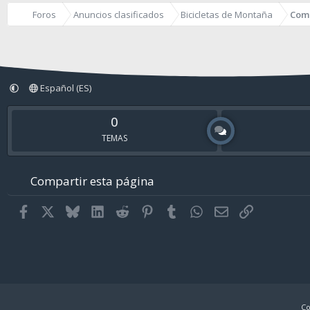
Foros
Anuncios clasificados
Bicicletas de Montaña
Com
Español (ES)
0
TEMAS
Compartir esta página
Facebook
X
Bluesky
LinkedIn
Reddit
Pinterest
Tumblr
WhatsApp
Email
Enlace
Co