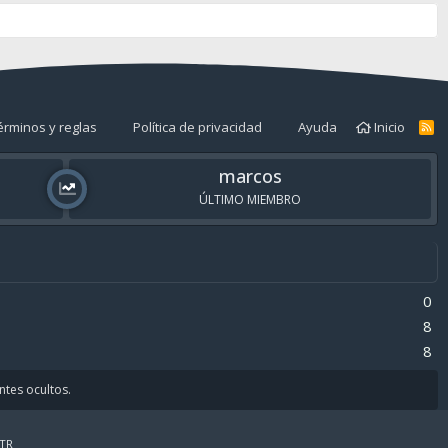
érminos y reglas
Política de privacidad
Ayuda
Inicio
R
S
S
marcos
ÚLTIMO MIEMBRO
0
8
8
antes ocultos.
TR