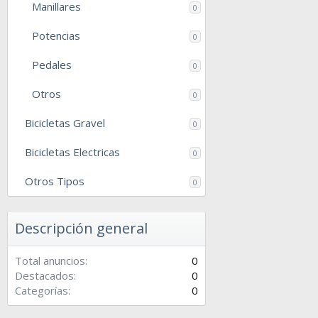
Manillares
0
Potencias
0
Pedales
0
Otros
0
Bicicletas Gravel
0
Bicicletas Electricas
0
Otros Tipos
0
Descripción general
Total anuncios
0
Destacados
0
Categorías
0