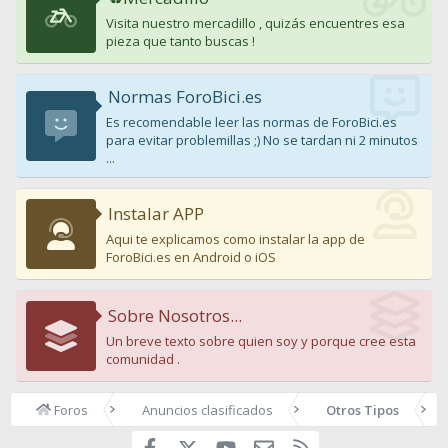
Visita nuestro mercadillo , quizás encuentres esa
pieza que tanto buscas !
Normas ForoBici.es
Es recomendable leer las normas de ForoBici.es
para evitar problemillas ;) No se tardan ni 2 minutos
...
Instalar APP
Aqui te explicamos como instalar la app de
ForoBici.es en Android o iOS
Sobre Nosotros...
Un breve texto sobre quien soy y porque cree esta
comunidad .
Foros
Anuncios clasificados
Otros Tipos
Facebook
youtube
Contáctanos
RSS
X