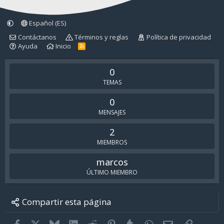
Español (ES)
Contáctanos
Términos y reglas
Política de privacidad
Ayuda
Inicio
R
S
S
0
TEMAS
0
MENSAJES
2
MIEMBROS
marcos
ÚLTIMO MIEMBRO
Compartir esta página
Facebook
X
Bluesky
LinkedIn
Reddit
Pinterest
Tumblr
WhatsApp
Email
Enlace