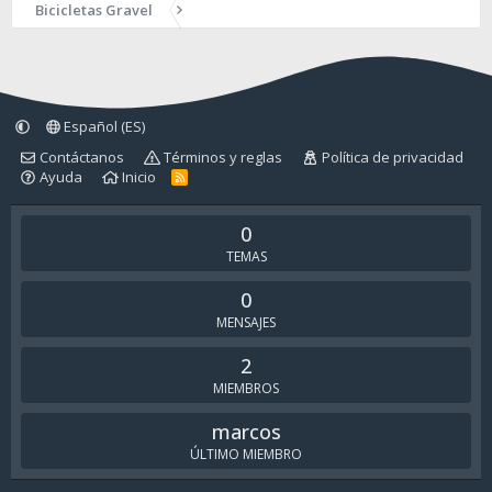
Bicicletas Gravel
Español (ES)
Contáctanos
Términos y reglas
Política de privacidad
Ayuda
Inicio
R
S
S
0
TEMAS
0
MENSAJES
2
MIEMBROS
marcos
ÚLTIMO MIEMBRO