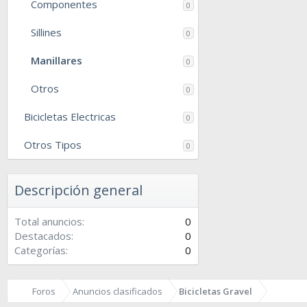
Componentes
0
Sillines
0
Manillares
0
Otros
0
Bicicletas Electricas
0
Otros Tipos
0
Descripción general
Total anuncios
0
Destacados
0
Categorías
0
Foros
Anuncios clasificados
Bicicletas Gravel