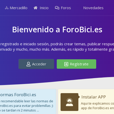
🚴 Mercadillo
Inicio
Foros
Novedades
Bienvenido a ForoBici.es
egistrado e iniciado sesión, podrás crear temas, publicar respu
privado y mucho, mucho más. Además, es rápido y totalmente grat
Acceder
Regístrate
ormas ForoBici.es
Instalar APP
 recomendable leer las normas de
Aqui te explicamos co
roBici.es para evitar problemillas ;)
app de ForoBici.es en
 se tardan ni 2 minutos ...