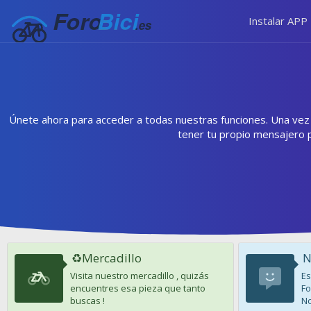
Instalar APP
Únete ahora para acceder a todas nuestras funciones. Una vez r
tener tu propio mensajero 
♻️Mercadillo
N
Visita nuestro mercadillo , quizás
Es
encuentres esa pieza que tanto
Fo
buscas !
No