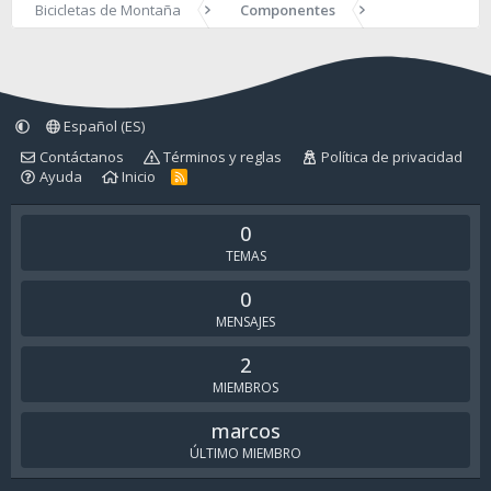
Bicicletas de Montaña
Componentes
Español (ES)
Contáctanos
Términos y reglas
Política de privacidad
Ayuda
Inicio
R
S
S
0
TEMAS
0
MENSAJES
2
MIEMBROS
marcos
ÚLTIMO MIEMBRO