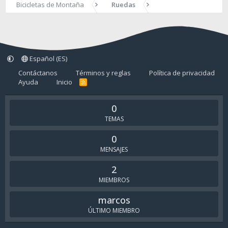
Bicicletas de Montaña
Ruedas
Español (ES)
Contáctanos
Términos y reglas
Política de privacidad
Ayuda
Inicio
R
S
S
0
TEMAS
0
MENSAJES
2
MIEMBROS
marcos
ÚLTIMO MIEMBRO