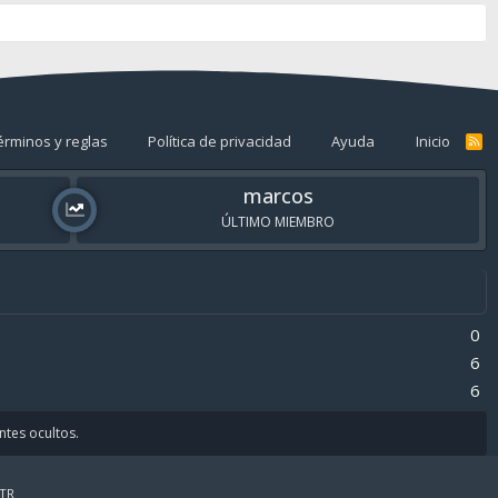
érminos y reglas
Política de privacidad
Ayuda
Inicio
R
S
S
marcos
ÚLTIMO MIEMBRO
0
6
6
antes ocultos.
TR