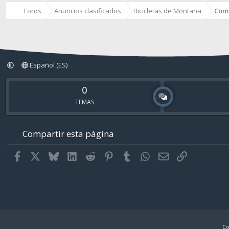
Foros
Anuncios clasificados
Bicicletas de Montaña
Com
Español (ES)
0
TEMAS
Compartir esta página
Facebook
X
Bluesky
LinkedIn
Reddit
Pinterest
Tumblr
WhatsApp
Email
Enlace
Co