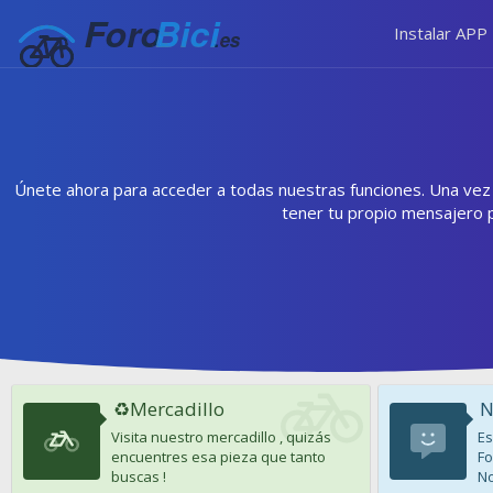
Instalar APP
Únete ahora para acceder a todas nuestras funciones. Una vez r
tener tu propio mensajero 
♻️Mercadillo
N
Visita nuestro mercadillo , quizás
Es
encuentres esa pieza que tanto
Fo
buscas !
No