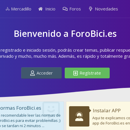
🚴 Mercadillo
Inicio
Foros
Novedades
Bienvenido a ForoBici.es
egistrado e iniciado sesión, podrás crear temas, publicar respu
privado y mucho, mucho más. Además, es rápido y totalmente grat
Acceder
Regístrate
ormas ForoBici.es
Instalar APP
 recomendable leer las normas de
Aqui te explicamos co
roBici.es para evitar problemillas ;)
app de ForoBici.es en
 se tardan ni 2 minutos ...