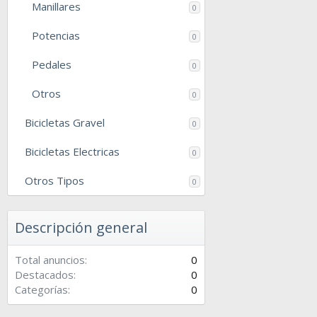
Manillares
0
Potencias
0
Pedales
0
Otros
0
Bicicletas Gravel
0
Bicicletas Electricas
0
Otros Tipos
0
Descripción general
Total anuncios
0
Destacados
0
Categorías
0