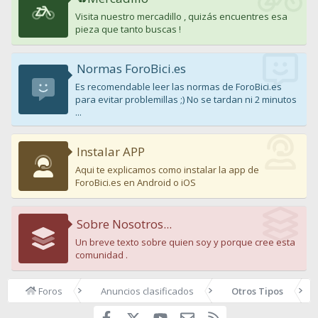
Visita nuestro mercadillo , quizás encuentres esa
pieza que tanto buscas !
Normas ForoBici.es
Es recomendable leer las normas de ForoBici.es
para evitar problemillas ;) No se tardan ni 2 minutos
...
Instalar APP
Aqui te explicamos como instalar la app de
ForoBici.es en Android o iOS
Sobre Nosotros...
Un breve texto sobre quien soy y porque cree esta
comunidad .
Foros
Anuncios clasificados
Otros Tipos
Facebook
youtube
Contáctanos
RSS
X