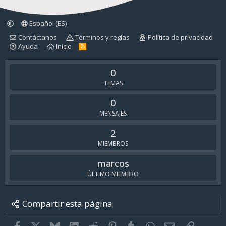
Español (ES)
Contáctanos
Términos y reglas
Política de privacidad
Ayuda
Inicio
R
S
S
0
TEMAS
0
MENSAJES
2
MIEMBROS
marcos
ÚLTIMO MIEMBRO
Compartir esta página
Facebook
X
Bluesky
LinkedIn
Reddit
Pinterest
Tumblr
WhatsApp
Email
Enlace