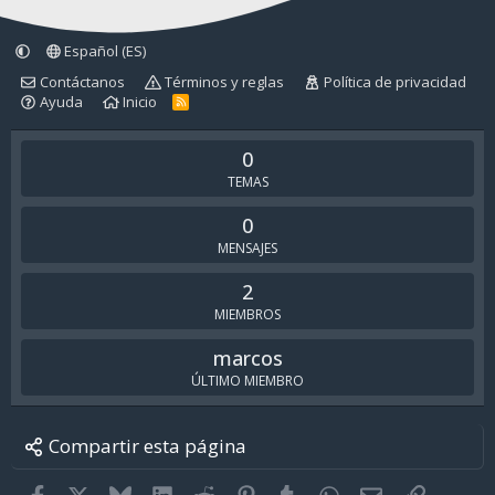
Español (ES)
Contáctanos
Términos y reglas
Política de privacidad
Ayuda
Inicio
R
S
S
0
TEMAS
0
MENSAJES
2
MIEMBROS
marcos
ÚLTIMO MIEMBRO
Compartir esta página
Facebook
X
Bluesky
LinkedIn
Reddit
Pinterest
Tumblr
WhatsApp
Email
Enlace