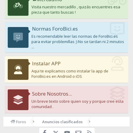
Visita nuestro mercadillo , quizás encuentres esa
pieza que tanto buscas !
Normas ForoBici.es
Es recomendable leer las normas de ForoBici.es
para evitar problemillas ;) No se tardan ni 2 minutos
...
Instalar APP
Aqui te explicamos como instalar la app de
ForoBici.es en Android o iOS
Sobre Nosotros...
Un breve texto sobre quien soy y porque cree esta
comunidad .
Foros
Anuncios clasificados
Facebook
youtube
Contáctanos
RSS
X