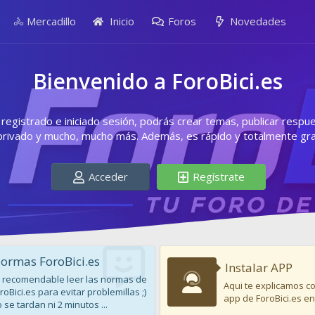
🚴 Mercadillo
Inicio
Foros
Novedades
Bienvenido a ForoBici.es
egistrado e iniciado sesión, podrás crear temas, publicar respu
privado y mucho, mucho más. Además, es rápido y totalmente grat
Acceder
Regístrate
ormas ForoBici.es
Instalar APP
 recomendable leer las normas de
Aqui te explicamos co
roBici.es para evitar problemillas ;)
app de ForoBici.es en
 se tardan ni 2 minutos ...