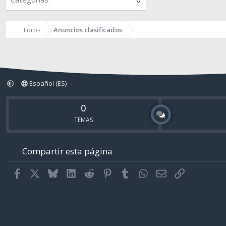
Foros
Anuncios clasificados
Español (ES)
0
TEMAS
Compartir esta página
Facebook
X
Bluesky
LinkedIn
Reddit
Pinterest
Tumblr
WhatsApp
Email
Enlace