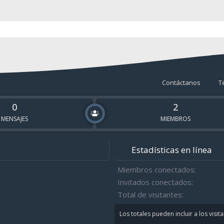
Contáctanos
T
0
2
MENSAJES
MIEMBROS
Estadísticas en línea
Miembros conectados
Invitados conectados
Total de visitantes
Los totales pueden incluir a los visit