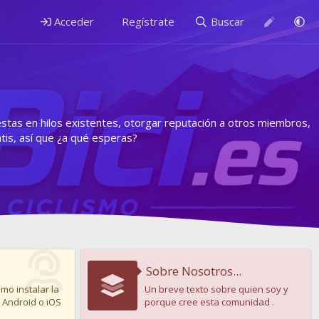
Acceder
Regístrate
Buscar
estas en hilos existentes, otorgar reputación a otros miembros,
is, así que ¿a qué esperas?
Sobre Nosotros...
mo instalar la
Un breve texto sobre quien soy y
 Android o iOS
porque cree esta comunidad .