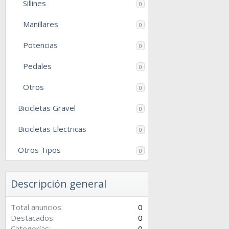
Sillines
0
Manillares
0
Potencias
0
Pedales
0
Otros
0
Bicicletas Gravel
0
Bicicletas Electricas
0
Otros Tipos
0
Descripción general
Total anuncios
0
Destacados
0
Categorías
0