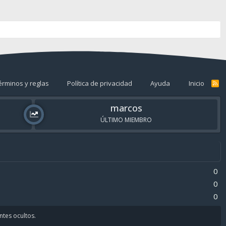
érminos y reglas
Política de privacidad
Ayuda
Inicio
R
S
S
marcos
ÚLTIMO MIEMBRO
0
0
0
antes ocultos.