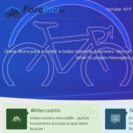
Instalar APP
Únete ahora para acceder a todas nuestras funciones. Una vez r
tener tu propio mensajero 
♻️Mercadillo
N
Visita nuestro mercadillo , quizás
Es
encuentres esa pieza que tanto
Fo
buscas !
No