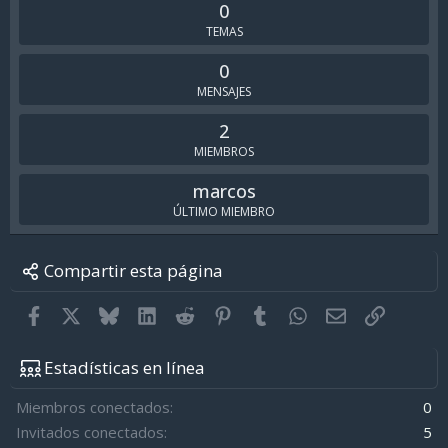
0
TEMAS
0
MENSAJES
2
MIEMBROS
marcos
ÚLTIMO MIEMBRO
Compartir esta página
Facebook
X
Bluesky
LinkedIn
Reddit
Pinterest
Tumblr
WhatsApp
Email
Enlace
Estadísticas en línea
Miembros conectados
0
Invitados conectados
5