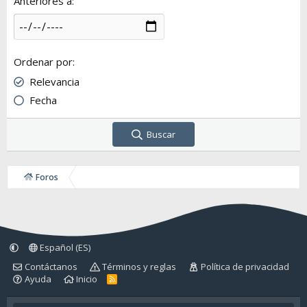
Anteriores a
Ordenar por
Relevancia
Fecha
Buscar
Foros
Español (ES)
Contáctanos
Términos y reglas
Política de privacidad
Ayuda
Inicio
R
S
S