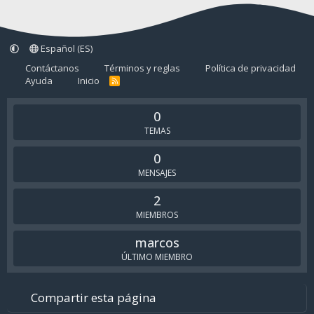
Español (ES)
Contáctanos
Términos y reglas
Política de privacidad
Ayuda
Inicio
R
S
S
0
TEMAS
0
MENSAJES
2
MIEMBROS
marcos
ÚLTIMO MIEMBRO
Compartir esta página